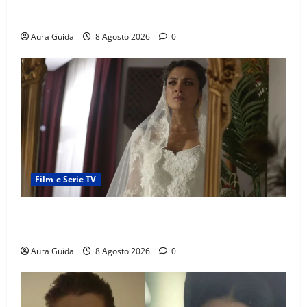
Serie Netflix consigliate: cosa guardare stasera
(Guida 2026)
Aura Guida
8 Agosto 2026
0
Film e Serie TV
L’Erede soap turca: Yıldız sposa Dalyan? La verità
sulla trama
Aura Guida
8 Agosto 2026
0