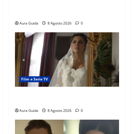
Serie Netflix consigliate: cosa guardare stasera
(Guida 2026)
Aura Guida
8 Agosto 2026
0
Film e Serie TV
L’Erede soap turca: Yıldız sposa Dalyan? La
verità sulla trama
Aura Guida
8 Agosto 2026
0