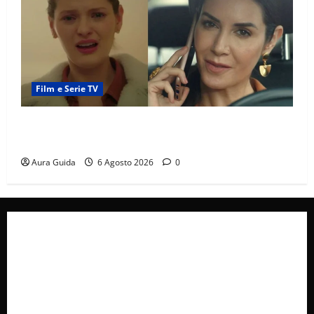
Film e Serie TV
Tutto per la mia famiglia, Suzan e Harika povere:
torneranno ricche? Spoiler
Aura Guida
6 Agosto 2026
0
Collabora con Noi – Promuovi il Tuo Brand su
latuafonte.com
Cookie Policy
Privacy Policy