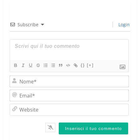
Subscribe
Login
{}
[+]
Nom
Emai
Webs