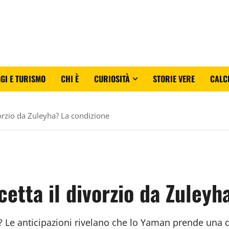
GI E TURISMO
CHI È
CURIOSITÀ
STORIE VERE
CALC
orzio da Zuleyha? La condizione
etta il divorzio da Zuleyh
a? Le anticipazioni rivelano che lo Yaman prende una 