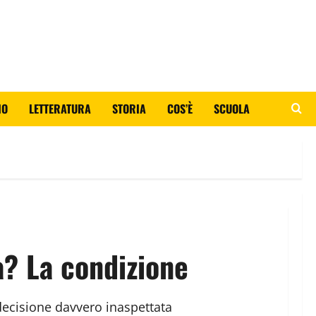
IO
LETTERATURA
STORIA
COS’È
SCUOLA
a? La condizione
decisione davvero inaspettata