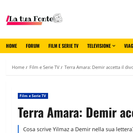
HOME
FORUM
FILM E SERIE TV
TELEVISIONE
VIAG
Home
Film e Serie TV
Terra Amara: Demir accetta il div
Film e Serie TV
Terra Amara: Demir acc
Cosa scrive Yilmaz a Demir nella sua letter