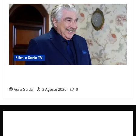
Film e Serie TV
Forbidden Fruit, chi è Hasan Ali e cosa vuole
davvero: anticipazioni
Aura Guida
3 Agosto 2026
0
Collabora con Noi – Promuovi il Tuo Brand su
latuafonte.com