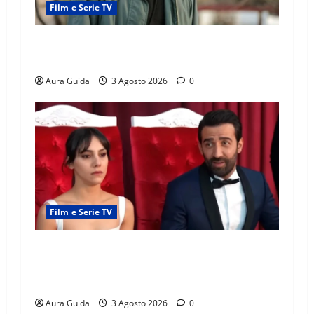
Film e Serie TV
Tutto per la mia famiglia, Kadir arrestato: esce
di prigione? Chi l’ha incastrato
Aura Guida
3 Agosto 2026
0
Film e Serie TV
Far Away, Zerrin sposa Demir: perché ha
accettato e cosa succede la prima notte di
nozze
Aura Guida
3 Agosto 2026
0