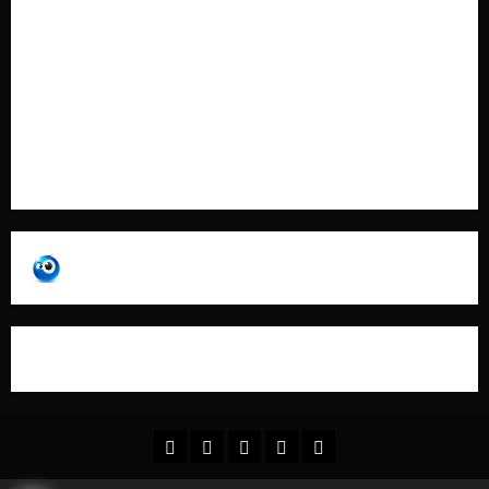
Contatti
Pubblicità
Collabora con Noi – Promuovi il Tuo Brand su
latuafonte.com