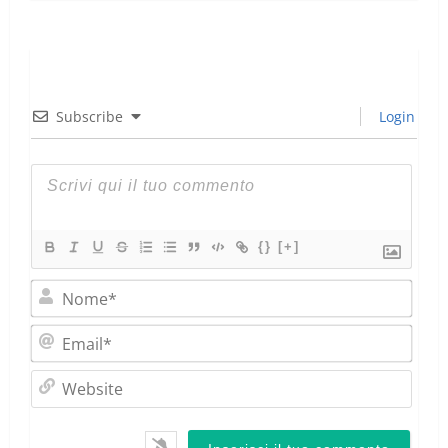
Subscribe
Login
{}
[+]
Nom
Emai
Webs