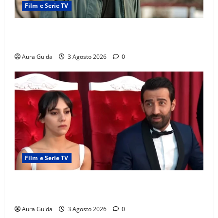
Film e Serie TV
Tutto per la mia famiglia, Kadir arrestato: esce di
prigione? Chi l’ha incastrato
Aura Guida
3 Agosto 2026
0
Film e Serie TV
Far Away, Zerrin sposa Demir: perché ha accettato e
cosa succede la prima notte di nozze
Aura Guida
3 Agosto 2026
0