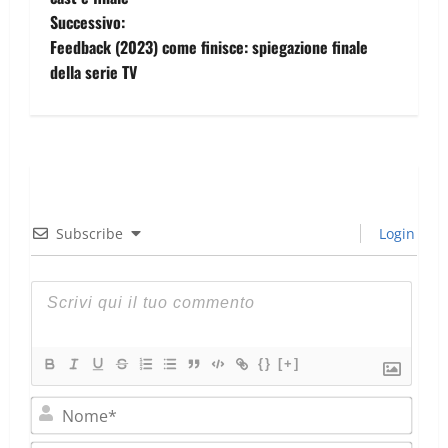
Successivo:
Feedback (2023) come finisce: spiegazione finale
della serie TV
Subscribe
Login
{}
[+]
Nom