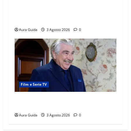
Far Away, Zerrin sposa Demir: perché ha
accettato e cosa succede la prima notte di
nozze
Aura Guida
3 Agosto 2026
0
Film e Serie TV
Forbidden Fruit, chi è Hasan Ali e cosa vuole
davvero: anticipazioni
Aura Guida
3 Agosto 2026
0