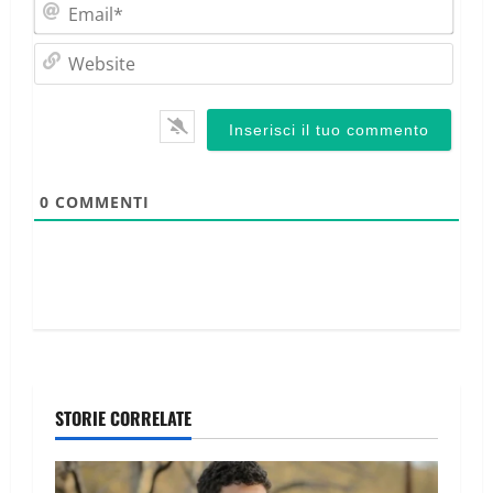
Emai
Webs
0
COMMENTI
STORIE CORRELATE