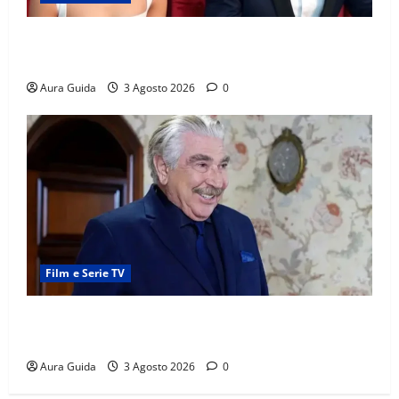
Far Away, Zerrin sposa Demir: perché ha accettato e
cosa succede la prima notte di nozze
Aura Guida
3 Agosto 2026
0
Film e Serie TV
Forbidden Fruit, chi è Hasan Ali e cosa vuole
davvero: anticipazioni
Aura Guida
3 Agosto 2026
0