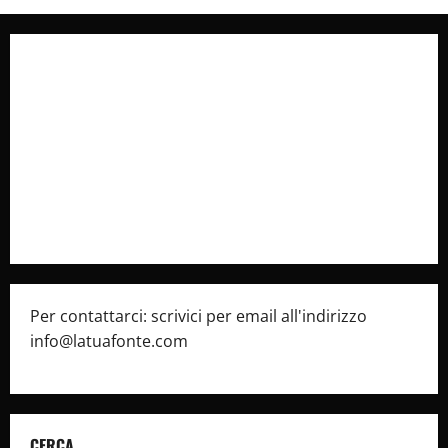
Collabora con Noi – Promuovi il Tuo Brand su
latuafonte.com
Cookie Policy
Privacy Policy
Pubblicità
Per contattarci: scrivici per email all'indirizzo
info@latuafonte.com
CERCA