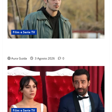
Film e Serie TV
Tutto per la mia famiglia, Kadir arrestato: esce di
prigione? Chi l’ha incastrato
Aura Guida
3 Agosto 2026
0
Film e Serie TV