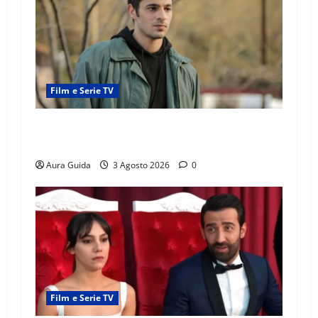
Film e Serie TV
Tutto per la mia famiglia, Kadir arrestato: esce
di prigione? Chi l’ha incastrato
Aura Guida
3 Agosto 2026
0
Film e Serie TV