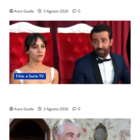
prigione? Chi l’ha incastrato
Aura Guida
3 Agosto 2026
0
Film e Serie TV
Far Away, Zerrin sposa Demir: perché ha accettato e
cosa succede la prima notte di nozze
Aura Guida
3 Agosto 2026
0