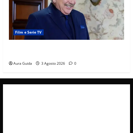
Film e Serie TV
Forbidden Fruit, chi è Hasan Ali e cosa vuole
davvero: anticipazioni
Aura Guida
3 Agosto 2026
0
Collabora con Noi – Promuovi il Tuo Brand su
latuafonte.com
Cookie Policy
Privacy Policy