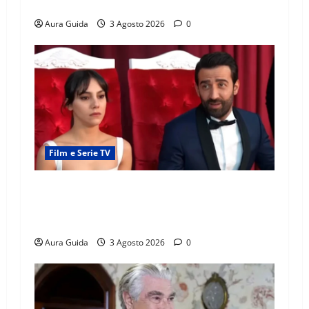
di prigione? Chi l’ha incastrato
Aura Guida
3 Agosto 2026
0
Film e Serie TV
Far Away, Zerrin sposa Demir: perché ha
accettato e cosa succede la prima notte di
nozze
Aura Guida
3 Agosto 2026
0