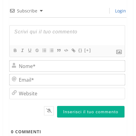
Subscribe
Login
{}
[+]
Nom
Emai
Webs
0
COMMENTI