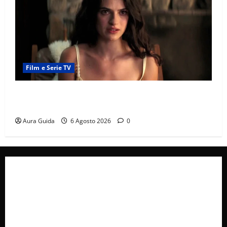
Film e Serie TV
Sterling Point – L’isola dei segreti come finisce:
spiegazione finale e stagione 2
Aura Guida
6 Agosto 2026
0
Collabora con Noi – Promuovi il Tuo Brand su
latuafonte.com
Cookie Policy
Privacy Policy