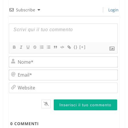
Subscribe
Login
{}
[+]
Nom
Emai
Webs
0
COMMENTI