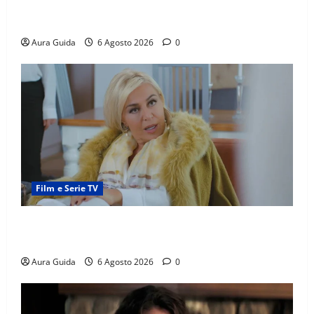
scoperta su Zerrin fa scattare la furia contro la
madre
Aura Guida
6 Agosto 2026
0
Film e Serie TV
Chi è Feride in Forbidden Fruit? La madre di Çağatay
e la rivalità con Asuman
Aura Guida
6 Agosto 2026
0