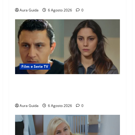
povere: torneranno ricche? Spoiler
Aura Guida
6 Agosto 2026
0
Film e Serie TV
Far Away anticipazioni: Sahin torna libero, ma
la scoperta su Zerrin fa scattare la furia contro
la madre
Aura Guida
6 Agosto 2026
0