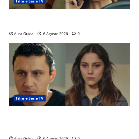
Film e Serie TV
Tutto per la mia famiglia, Suzan e Harika povere:
torneranno ricche? Spoiler
Aura Guida
6 Agosto 2026
0
Film e Serie TV
Far Away anticipazioni: Sahin torna libero, ma la
scoperta su Zerrin fa scattare la furia contro la
madre
Aura Guida
6 Agosto 2026
0