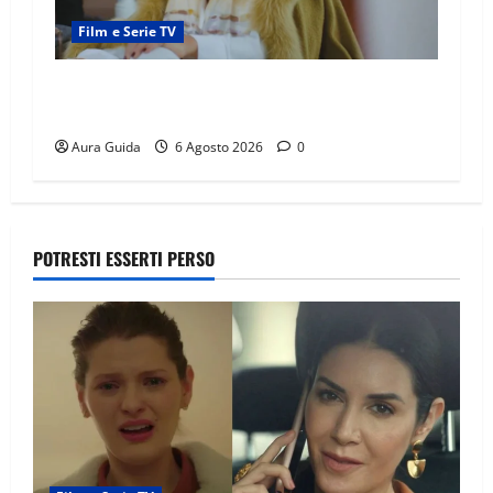
Film e Serie TV
Chi è Feride in Forbidden Fruit? La madre di
Çağatay e la rivalità con Asuman
Aura Guida
6 Agosto 2026
0
POTRESTI ESSERTI PERSO