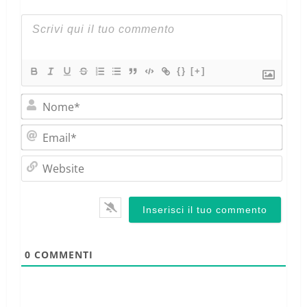
{}
[+]
Nom
Emai
Webs
0
COMMENTI