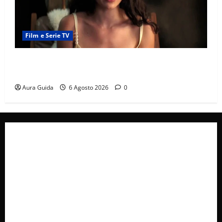
Film e Serie TV
Sterling Point – L’isola dei segreti come finisce:
spiegazione finale e stagione 2
Aura Guida
6 Agosto 2026
0
Collabora con Noi – Promuovi il Tuo Brand su
latuafonte.com
Cookie Policy
Privacy Policy
Pubblicità