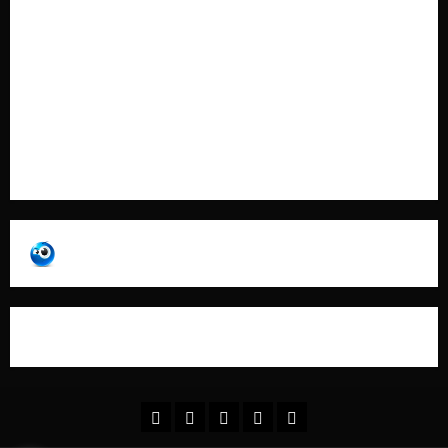
Cookie Policy
Contatti
Pubblicità
Collabora con Noi – Promuovi il Tuo Brand su
latuafonte.com