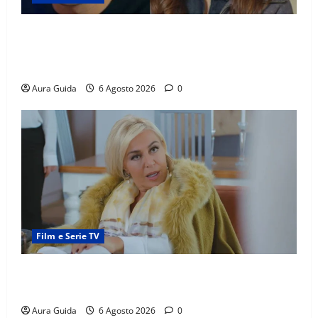
Far Away anticipazioni: Sahin torna libero, ma la
scoperta su Zerrin fa scattare la furia contro la
madre
Aura Guida
6 Agosto 2026
0
Film e Serie TV
Chi è Feride in Forbidden Fruit? La madre di Çağatay
e la rivalità con Asuman
Aura Guida
6 Agosto 2026
0