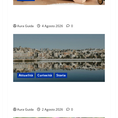
Materasso per letto a castello: come scegliere
quello giusto per il massimo comfort?
Aura Guida
4 Agosto 2026
0
Attualità
Curiosità
Storia
Cosa succede a Ceuta con i migranti
marocchini: perché riguarda l’Europa? La guida
semplice (e il ruolo degli USA)
Aura Guida
2 Agosto 2026
0