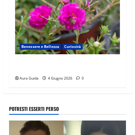
Benessere e Bellezza
Curiosità
Portulaca: la pianta spontanea ricca di virtù da
riscoprire in cucina e in giardino
Aura Guida
4 Giugno 2026
0
POTRESTI ESSERTI PERSO