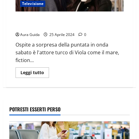
Televisione
Amici 23 anticipazioni 6° puntata (27 aprile), quando
entra Can Yaman: c’è anche Francesca Chillemi?
Aura Guida
25 Aprile 2024
0
Ospite a sorpresa della puntata in onda
sabato è l'attore turco di Viola come il mare,
fiction...
Leggi tutto
POTRESTI ESSERTI PERSO