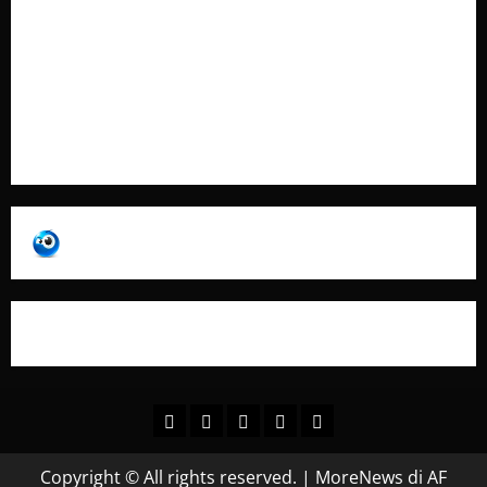
Contatti
Pubblicità
Collabora con Noi – Promuovi il Tuo Brand su
latuafonte.com
Copyright © All rights reserved.
|
MoreNews
di AF