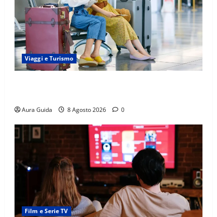
Viaggi e Turismo
Capitali Europee Low Cost: 7 Mete Economiche per
un Weekend Perfetto
Aura Guida
8 Agosto 2026
0
Film e Serie TV