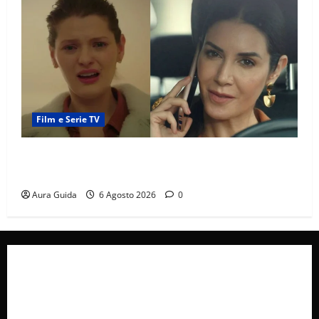
Film e Serie TV
Tutto per la mia famiglia, Suzan e Harika povere:
torneranno ricche? Spoiler
Aura Guida
6 Agosto 2026
0
Collabora con Noi – Promuovi il Tuo Brand su
latuafonte.com
Cookie Policy