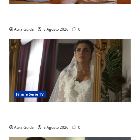
Serie Netflix consigliate: cosa guardare stasera
(Guida 2026)
Aura Guida
8 Agosto 2026
0
Film e Serie TV
L’Erede soap turca: Yıldız sposa Dalyan? La verità
sulla trama
Aura Guida
8 Agosto 2026
0