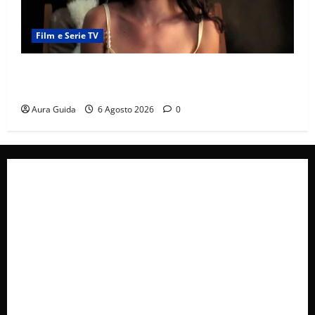
Film e Serie TV
Sterling Point – L’isola dei segreti come finisce:
spiegazione finale e stagione 2
Aura Guida
6 Agosto 2026
0
Collabora con Noi – Promuovi il Tuo Brand su
latuafonte.com
Cookie Policy
Privacy Policy
Pubblicità