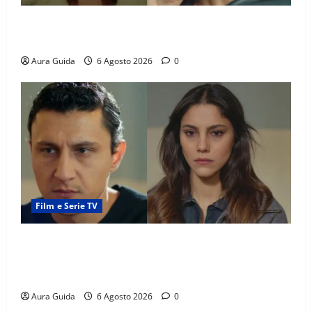
Tutto per la mia famiglia, Suzan e Harika povere:
torneranno ricche? Spoiler
Aura Guida
6 Agosto 2026
0
Film e Serie TV
Far Away anticipazioni: Sahin torna libero, ma la
scoperta su Zerrin fa scattare la furia contro la
madre
Aura Guida
6 Agosto 2026
0