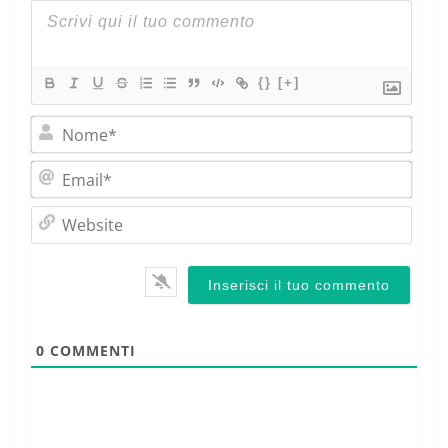
{}
[+]
Nom
Emai
Webs
0
COMMENTI