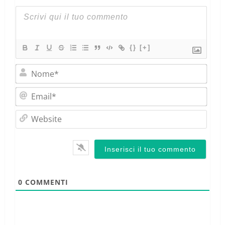
{}
[+]
Nom
Emai
Webs
0
COMMENTI