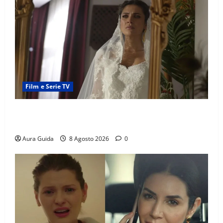
Film e Serie TV
L’Erede soap turca: Yıldız sposa Dalyan? La verità
sulla trama
Aura Guida
8 Agosto 2026
0