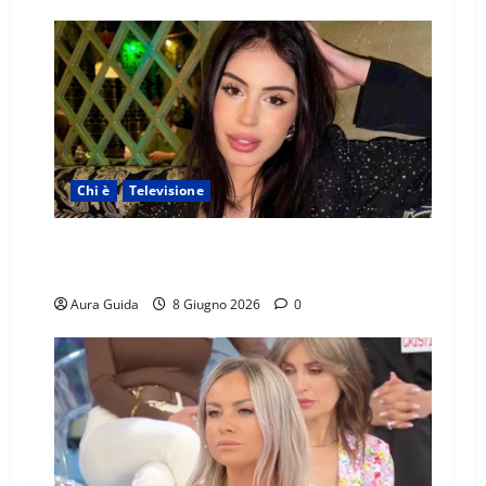
Chi è
Televisione
Temptation Island 2026, chi è Sara: età, origini,
lavoro, Instagram
Aura Guida
8 Giugno 2026
0