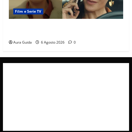
Film e Serie TV
Tutto per la mia famiglia, Suzan e Harika povere:
torneranno ricche? Spoiler
Aura Guida
6 Agosto 2026
0
Collabora con Noi – Promuovi il Tuo Brand su
latuafonte.com
Cookie Policy
Privacy Policy
Pubblicità