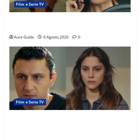
Film e Serie TV
Tutto per la mia famiglia, Suzan e Harika povere:
torneranno ricche? Spoiler
Aura Guida
6 Agosto 2026
0
Film e Serie TV
Far Away anticipazioni: Sahin torna libero, ma la
scoperta su Zerrin fa scattare la furia contro la
madre