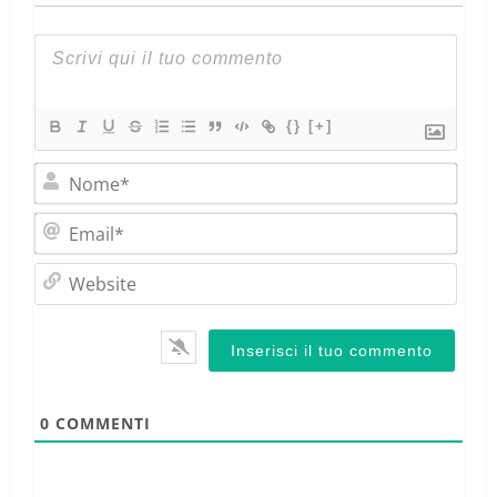
{}
[+]
Nom
Emai
Webs
0
COMMENTI