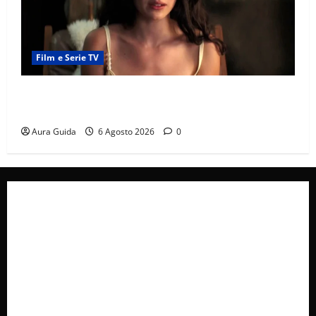
Film e Serie TV
Sterling Point – L’isola dei segreti come finisce:
spiegazione finale e stagione 2
Aura Guida
6 Agosto 2026
0
Collabora con Noi – Promuovi il Tuo Brand su
latuafonte.com
Cookie Policy
Privacy Policy
Pubblicità