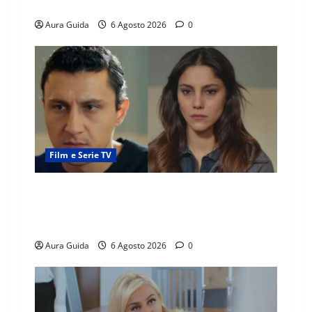
povere: torneranno ricche? Spoiler
Aura Guida
6 Agosto 2026
0
Film e Serie TV
Far Away anticipazioni: Sahin torna libero, ma
la scoperta su Zerrin fa scattare la furia contro
la madre
Aura Guida
6 Agosto 2026
0