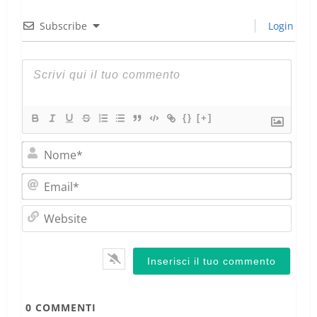
Subscribe
Login
{}
[+]
Nom
Emai
Webs
0
COMMENTI