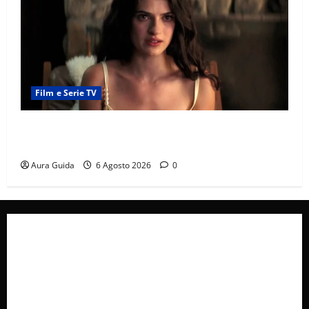
Film e Serie TV
Sterling Point – L’isola dei segreti come finisce:
spiegazione finale e stagione 2
Aura Guida
6 Agosto 2026
0
Collabora con Noi – Promuovi il Tuo Brand su
latuafonte.com
Cookie Policy
Privacy Policy