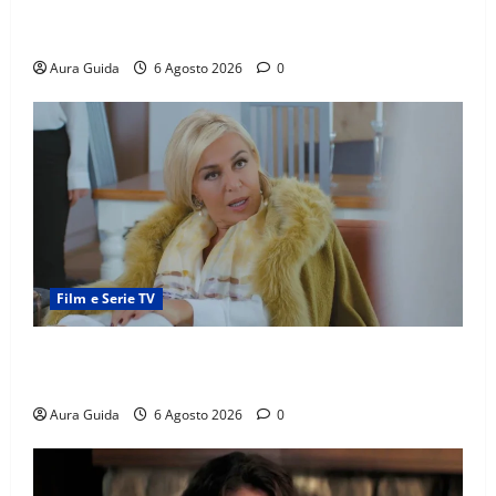
scoperta su Zerrin fa scattare la furia contro la
madre
Aura Guida
6 Agosto 2026
0
Film e Serie TV
Chi è Feride in Forbidden Fruit? La madre di Çağatay
e la rivalità con Asuman
Aura Guida
6 Agosto 2026
0