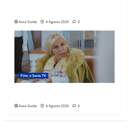
la scoperta su Zerrin fa scattare la furia contro
la madre
Aura Guida
6 Agosto 2026
0
Film e Serie TV
Chi è Feride in Forbidden Fruit? La madre di
Çağatay e la rivalità con Asuman
Aura Guida
6 Agosto 2026
0