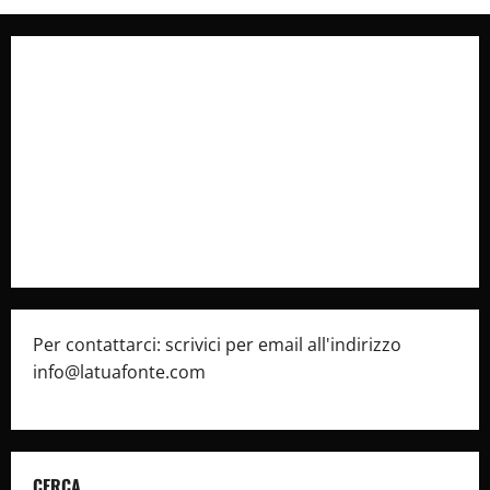
Collabora con Noi – Promuovi il Tuo Brand su
latuafonte.com
Cookie Policy
Privacy Policy
Pubblicità
Per contattarci: scrivici per email all'indirizzo
info@latuafonte.com
CERCA