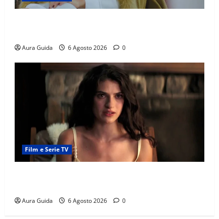
Chi è Feride in Forbidden Fruit? La madre di Çağatay
e la rivalità con Asuman
Aura Guida
6 Agosto 2026
0
Film e Serie TV
Sterling Point – L’isola dei segreti come finisce:
spiegazione finale e stagione 2
Aura Guida
6 Agosto 2026
0