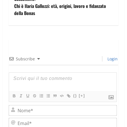
Chi è Ilaria Gallozzi: età, origini, lavoro e fidanzato
della Bonas
Subscribe
Login
{}
[+]
Nom
Emai