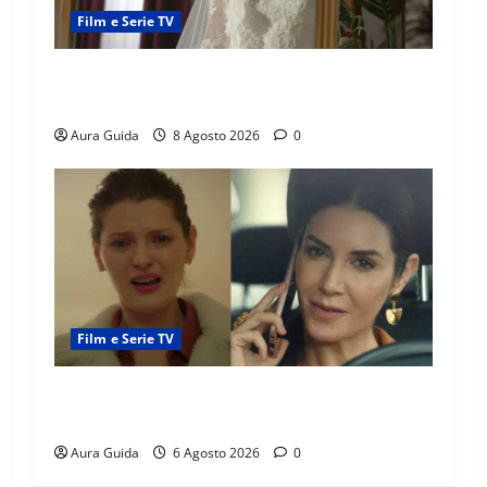
Film e Serie TV
L’Erede soap turca: Yıldız sposa Dalyan? La
verità sulla trama
Aura Guida
8 Agosto 2026
0
Film e Serie TV
Tutto per la mia famiglia, Suzan e Harika
povere: torneranno ricche? Spoiler
Aura Guida
6 Agosto 2026
0