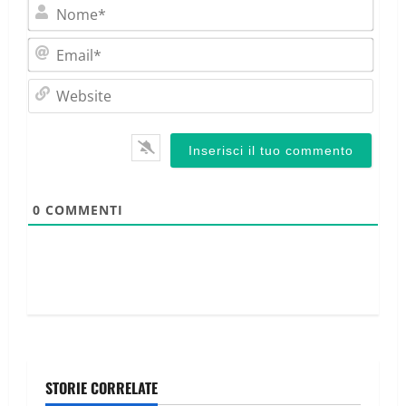
Nom
Emai
Webs
0
COMMENTI
STORIE CORRELATE