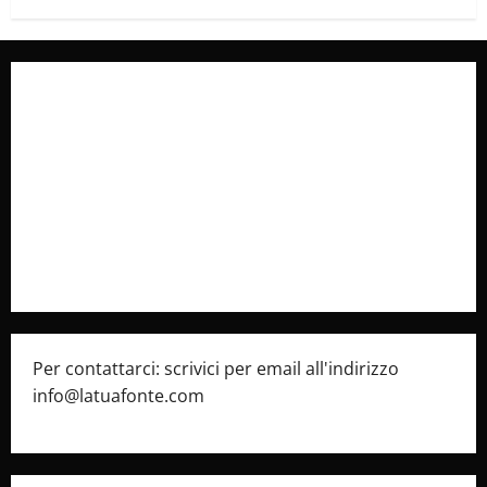
Collabora con Noi – Promuovi il Tuo Brand su
latuafonte.com
Cookie Policy
Privacy Policy
Pubblicità
Per contattarci: scrivici per email all'indirizzo
info@latuafonte.com