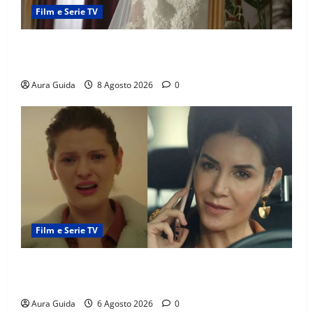
Film e Serie TV
L’Erede soap turca: Yıldız sposa Dalyan? La verità
sulla trama
Aura Guida
8 Agosto 2026
0
Film e Serie TV
Tutto per la mia famiglia, Suzan e Harika povere:
torneranno ricche? Spoiler
Aura Guida
6 Agosto 2026
0