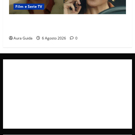
Film e Serie TV
Tutto per la mia famiglia, Suzan e Harika povere:
torneranno ricche? Spoiler
Aura Guida
6 Agosto 2026
0
Collabora con Noi – Promuovi il Tuo Brand su
latuafonte.com
Cookie Policy
Privacy Policy
Pubblicità