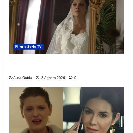
Film e Serie TV
L’Erede soap turca: Yıldız sposa Dalyan? La verità
sulla trama
Aura Guida
8 Agosto 2026
0