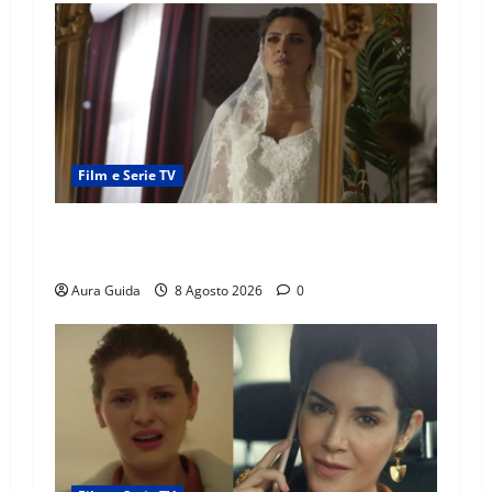
Film e Serie TV
L’Erede soap turca: Yıldız sposa Dalyan? La
verità sulla trama
Aura Guida
8 Agosto 2026
0