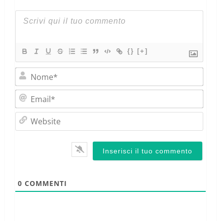
{}
[+]
Nom
Emai
Webs
0
COMMENTI