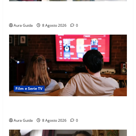
Capitali Europee Low Cost: 7 Mete Economiche per
un Weekend Perfetto
Aura Guida
8 Agosto 2026
0
Film e Serie TV
Serie Netflix consigliate: cosa guardare stasera
(Guida 2026)
Aura Guida
8 Agosto 2026
0