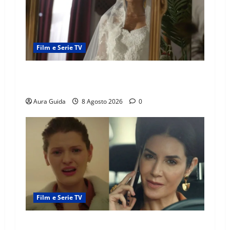
Film e Serie TV
L’Erede soap turca: Yıldız sposa Dalyan? La
verità sulla trama
Aura Guida
8 Agosto 2026
0
Film e Serie TV
Tutto per la mia famiglia, Suzan e Harika