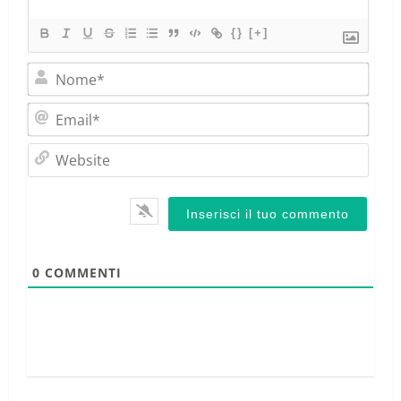
{}
[+]
Nom
Emai
Webs
0
COMMENTI