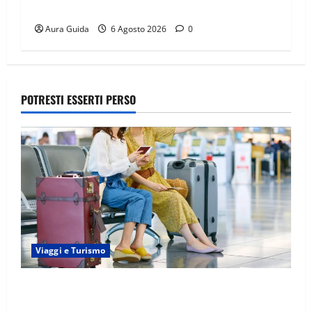
povere: torneranno ricche? Spoiler
Aura Guida
6 Agosto 2026
0
POTRESTI ESSERTI PERSO
Viaggi e Turismo
Capitali Europee Low Cost: 7 Mete Economiche per
un Weekend Perfetto