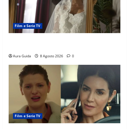
Film e Serie TV
L’Erede soap turca: Yıldız sposa Dalyan? La verità
sulla trama
Aura Guida
8 Agosto 2026
0
Film e Serie TV