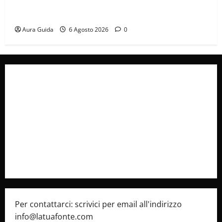
Tutto per la mia famiglia, Suzan e Harika povere:
torneranno ricche? Spoiler
Aura Guida
6 Agosto 2026
0
Collabora con Noi – Promuovi il Tuo Brand su
latuafonte.com
Cookie Policy
Privacy Policy
Pubblicità
Per contattarci: scrivici per email all'indirizzo
info@latuafonte.com