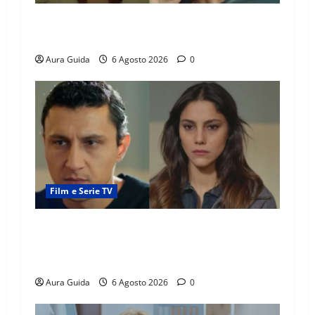
Tutto per la mia famiglia, Suzan e Harika
povere: torneranno ricche? Spoiler
Aura Guida
6 Agosto 2026
0
Film e Serie TV
Far Away anticipazioni: Sahin torna libero, ma
la scoperta su Zerrin fa scattare la furia contro
la madre
Aura Guida
6 Agosto 2026
0