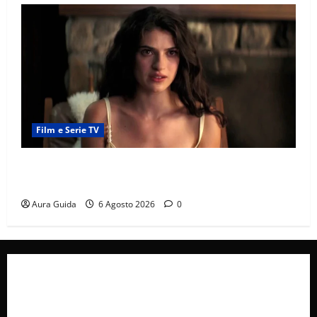
Film e Serie TV
Sterling Point – L’isola dei segreti come finisce:
spiegazione finale e stagione 2
Aura Guida
6 Agosto 2026
0
Collabora con Noi – Promuovi il Tuo Brand su
latuafonte.com