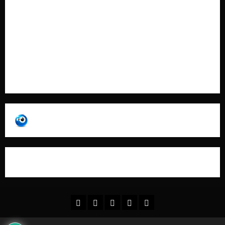
Contatti
Pubblicità
Collabora con Noi – Promuovi il Tuo Brand su
latuafonte.com