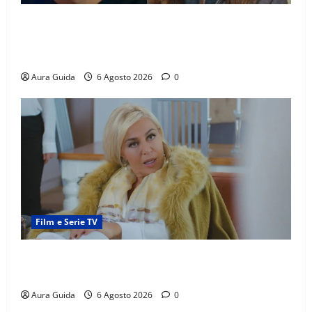
Far Away anticipazioni: Sahin torna libero, ma la
scoperta su Zerrin fa scattare la furia contro la
madre
Aura Guida
6 Agosto 2026
0
Film e Serie TV
Chi è Feride in Forbidden Fruit? La madre di Çağatay
e la rivalità con Asuman
Aura Guida
6 Agosto 2026
0