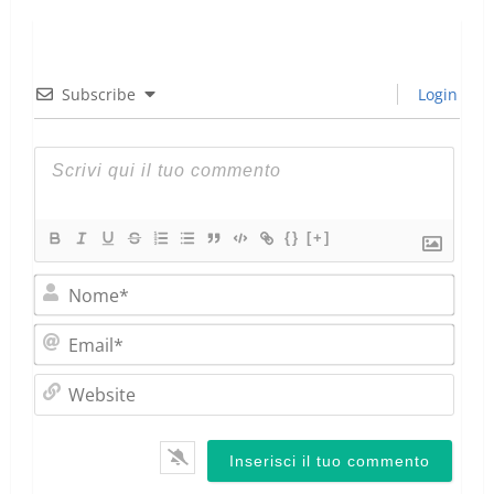
Subscribe
Login
{}
[+]
Nom
Emai
Webs