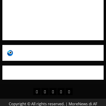
Contatti
Pubblicità
Collabora con Noi – Promuovi il Tuo Brand su
latuafonte.com
Copyright © All rights reserved.
|
MoreNews
di AF