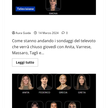
Televisione
GF televoto 14/03 ultim’ora, il meno votato: le
percentuali
Aura Guida
14 Marzo 2024
0
Come stanno andando i sondaggi del televoto
che verrà chiuso giovedì con Anita, Varrese,
Massaro, Tagli e...
Leggi tutto