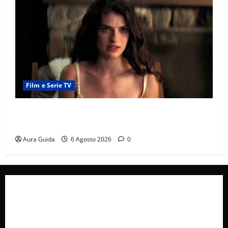
Film e Serie TV
Sterling Point – L’isola dei segreti come finisce:
spiegazione finale e stagione 2
Aura Guida
6 Agosto 2026
0
Collabora con Noi – Promuovi il Tuo Brand su
latuafonte.com
Cookie Policy