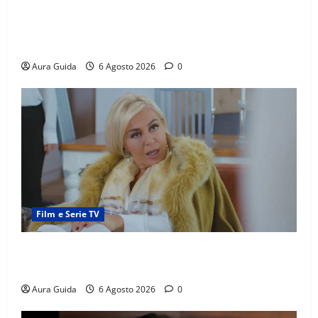
Far Away anticipazioni: Sahin torna libero, ma la
scoperta su Zerrin fa scattare la furia contro la
madre
Aura Guida
6 Agosto 2026
0
Film e Serie TV
Chi è Feride in Forbidden Fruit? La madre di Çağatay
e la rivalità con Asuman
Aura Guida
6 Agosto 2026
0