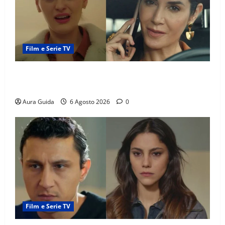
Film e Serie TV
Tutto per la mia famiglia, Suzan e Harika povere:
torneranno ricche? Spoiler
Aura Guida
6 Agosto 2026
0
Film e Serie TV